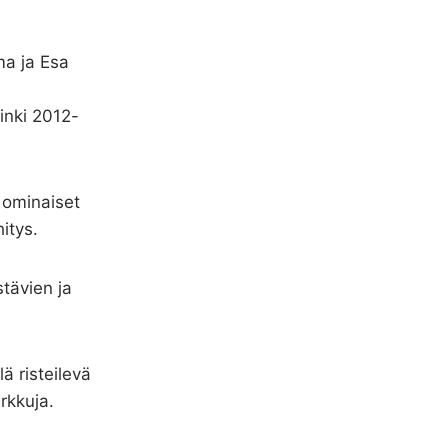
ma ja Esa
inki 2012-
 ominaiset
itys.
tävien ja
lä risteilevä
rkkuja.