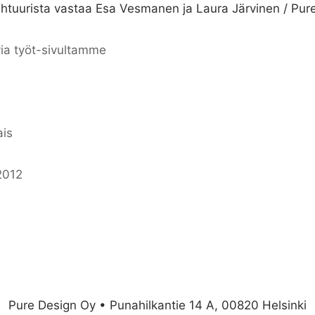
ehtuurista vastaa Esa Vesmanen ja Laura Järvinen / Pur
via työt-sivultamme
ais
2012
Pure Design Oy • Punahilkantie 14 A, 00820 Helsinki