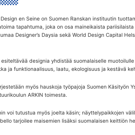
! Design en Seine on Suomen Ranskan instituutin tuotta
oima tapahtuma, joka on osa maineikaista pariisilaista
umaa Designer’s Daysia sekä World Design Capital Hels
siteltävää designia yhdistää suomalaiselle muotoilulle
ka ja funktionaalisuus, laatu, ekologisuus ja kestävä keh
järjestetään myös hauskoja työpajoja Suomen Käsityön Ys
htuurikoulun ARKIN toimesta.
hin voi tutustua myös joelta käsin; näyttelypaikkojen välil
bello tarjoilee maisemien lisäksi suomalaisen keittiön he