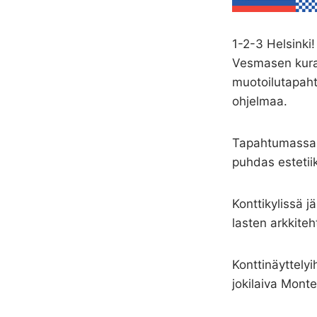
1-2-3 Helsinki
Vesmasen kurat
muotoilutapaht
ohjelmaa.
Tapahtumassa e
puhdas estetiik
Konttikylissä 
lasten arkkite
Konttinäyttelyi
jokilaiva Monte