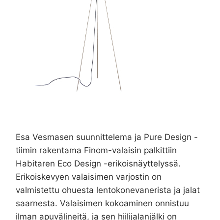
Esa Vesmasen suunnittelema ja Pure Design -
tiimin rakentama Finom-valaisin palkittiin
Habitaren Eco Design -erikoisnäyttelyssä.
Erikoiskevyen valaisimen varjostin on
valmistettu ohuesta lentokonevanerista ja jalat
saarnesta. Valaisimen kokoaminen onnistuu
ilman apuvälineitä, ja sen hiilijalanjälki on