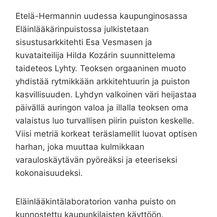
Etelä-Hermannin uudessa kaupunginosassa
Eläinlääkärinpuistossa julkistetaan
sisustusarkkitehti Esa Vesmasen ja
kuvataiteilija Hilda Kozárin suunnittelema
taideteos Lyhty. Teoksen orgaaninen muoto
yhdistää rytmikkään arkkitehtuurin ja puiston
kasvillisuuden. Lyhdyn valkoinen väri heijastaa
päivällä auringon valoa ja illalla teoksen oma
valaistus luo turvallisen piirin puiston keskelle.
Viisi metriä korkeat teräslamellit luovat optisen
harhan, joka muuttaa kulmikkaan
varauloskäytävän pyöreäksi ja eteeriseksi
kokonaisuudeksi.
Eläinlääkintälaboratorion vanha puisto on
kunnostettu kaupunkilaisten käyttöön.