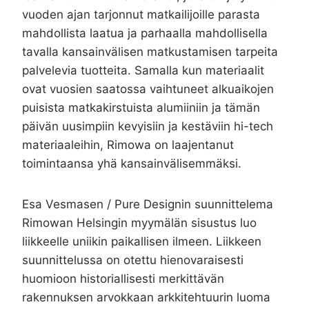
vuoden ajan tarjonnut matkailijoille parasta
mahdollista laatua ja parhaalla mahdollisella
tavalla kansainvälisen matkustamisen tarpeita
palvelevia tuotteita. Samalla kun materiaalit
ovat vuosien saatossa vaihtuneet alkuaikojen
puisista matkakirstuista alumiiniin ja tämän
päivän uusimpiin kevyisiin ja kestäviin hi-tech
materiaaleihin, Rimowa on laajentanut
toimintaansa yhä kansainvälisemmäksi.
Esa Vesmasen / Pure Designin suunnittelema
Rimowan Helsingin myymälän sisustus luo
liikkeelle uniikin paikallisen ilmeen. Liikkeen
suunnittelussa on otettu hienovaraisesti
huomioon historiallisesti merkittävän
rakennuksen arvokkaan arkkitehtuurin luoma