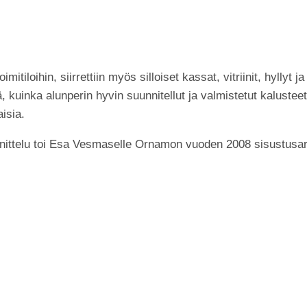
iloihin, siirrettiin myös silloiset kassat, vitriinit, hyllyt ja
, kuinka alunperin hyvin suunnitellut ja valmistetut kalustee
isia.
ittelu toi Esa Vesmaselle Ornamon vuoden 2008 sisustusarkki