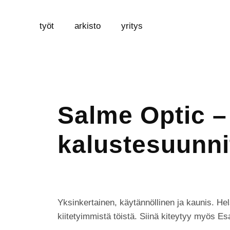
työt
arkisto
yritys
Salme Optic – 
kalustesuunni
Yksinkertainen, käytännöllinen ja kaunis. He
kiitetyimmistä töistä. Siinä kiteytyy myös E