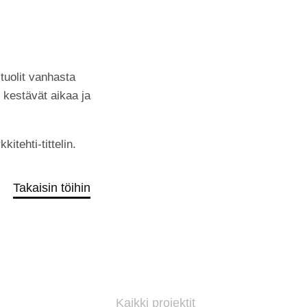
 tuolit vanhasta
t kestävät aikaa ja
tehti-tittelin.
Takaisin töihin
Kaikki projektit