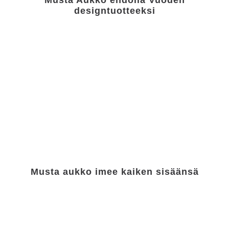
Musta Aukko ehdolla Vuoden
designtuotteeksi
Musta aukko imee kaiken sisäänsä