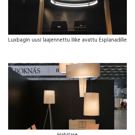
Luxbagin uusi laajennettu liike avattu Esplanadille